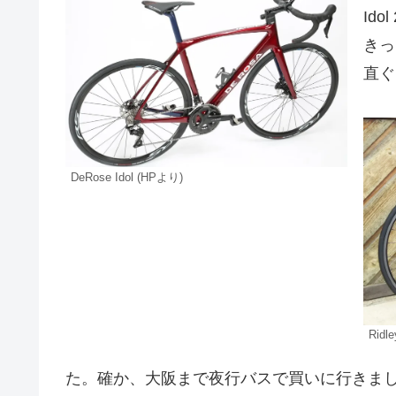
Id
きっ
直ぐ
DeRose Idol (HPより)
Ridle
た。確か、大阪まで夜行バスで買いに行きま