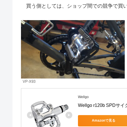
買う側としては、ショップ間での競争で買い
VP-X93
Wellgo
Wellgo r120b SP
Amazonで見る