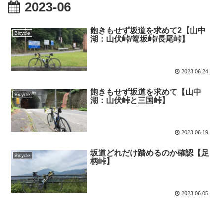
2023-06
飽きもせず坂道を求めて2【山中
Bicycle
湖：山伏峠/篭坂峠/長尾峠】
2023.06.24
飽きもせず坂道を求めて【山中
Bicycle
湖：山伏峠と三国峠】
2023.06.19
坂道どれだけ踏めるのか確認【足
Bicycle
柄峠】
2023.06.05