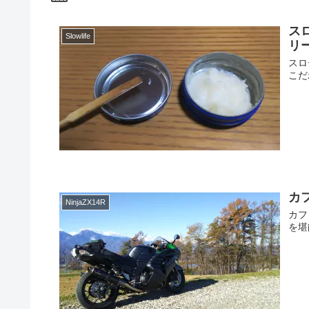
ス
Slowlife
リ
スロ
こだ
カフ
NinjaZX14R
カフ
を堪