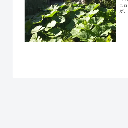
スロ
が、