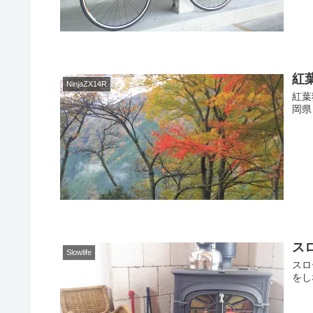
紅
NinjaZX14R
紅葉
岡県
ス
Slowlife
スロ
をし