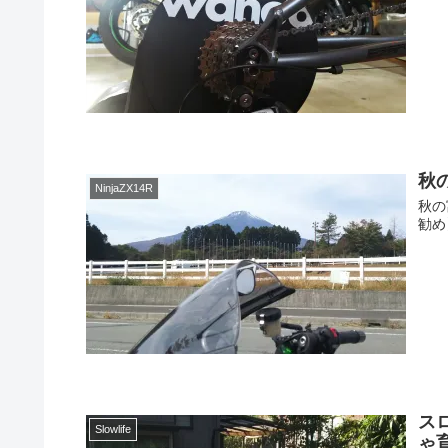
秋
NinjaZX14R
秋の
勧め
ス
Slowlife
ゃ