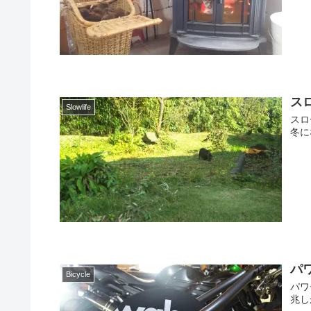
ス
Slowlife
スロ
冬に
パ
Bicycle
パワ
兆し