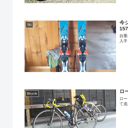
今シ
Ski
15
自重
入手【
ロ
Bicycle
ロー
て道