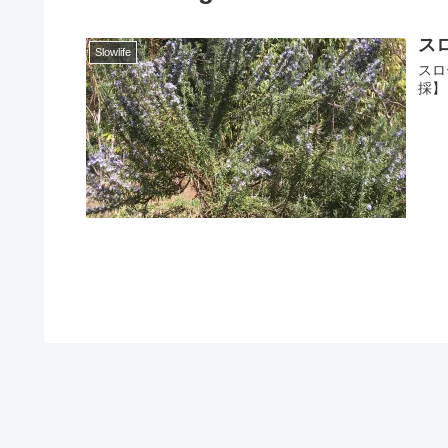
ス
Slowlife
スロ
採】