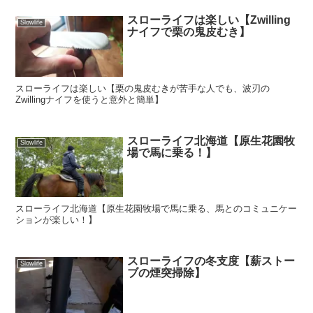
スローライフは楽しい【Zwilling
Slowlife
ナイフで栗の鬼皮むき】
スローライフは楽しい【栗の鬼皮むきが苦手な人でも、波刃の
Zwillingナイフを使うと意外と簡単】
スローライフ北海道【原生花園牧
Slowlife
場で馬に乗る！】
スローライフ北海道【原生花園牧場で馬に乗る、馬とのコミュニケー
ションが楽しい！】
スローライフの冬支度【薪ストー
Slowlife
ブの煙突掃除】