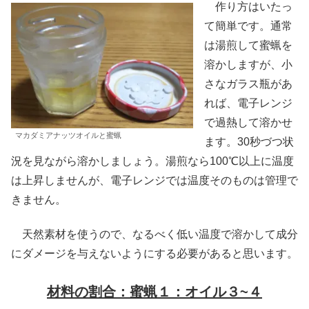
作り方はいたっ
て簡単です。通常
は湯煎して蜜蝋を
溶かしますが、小
さなガラス瓶があ
れば、電子レンジ
で過熱して溶かせ
マカダミアナッツオイルと蜜蝋
ます。30秒づつ状
況を見ながら溶かしましょう。湯煎なら100℃以上に温度
は上昇しませんが、電子レンジでは温度そのものは管理で
きません。
天然素材を使うので、なるべく低い温度で溶かして成分
にダメージを与えないようにする必要があると思います。
材料の割合：蜜蝋１：オイル３~４