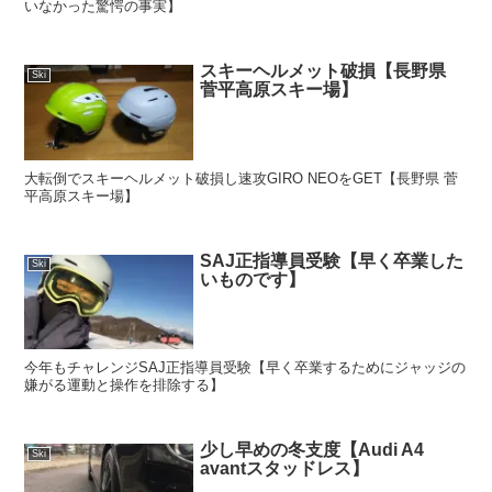
いなかった驚愕の事実】
スキーヘルメット破損【長野県
Ski
菅平高原スキー場】
大転倒でスキーヘルメット破損し速攻GIRO NEOをGET【長野県 菅
平高原スキー場】
SAJ正指導員受験【早く卒業した
Ski
いものです】
今年もチャレンジSAJ正指導員受験【早く卒業するためにジャッジの
嫌がる運動と操作を排除する】
少し早めの冬支度【Audi A4
Ski
avantスタッドレス】