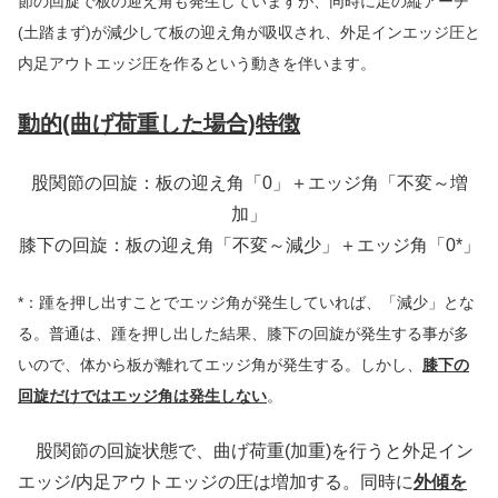
節の回旋で板の迎え角も発生していますが、同時に足の縦アーチ
(土踏まず)が減少して板の迎え角が吸収され、外足インエッジ圧と
内足アウトエッジ圧を作るという動きを伴います。
動的(曲げ荷重した場合)特徴
股関節の回旋：板の迎え角「0」＋エッジ角「不変～増
加」
膝下の回旋：板の迎え角「不変～減少」＋エッジ角「0*」
*：踵を押し出すことでエッジ角が発生していれば、「減少」とな
る。普通は、踵を押し出した結果、膝下の回旋が発生する事が多
いので、体から板が離れてエッジ角が発生する。しかし、
膝下の
回旋だけではエッジ角は発生しない
。
股関節の回旋状態で、曲げ荷重(加重)を行うと外足イン
エッジ/内足アウトエッジの圧は増加する。同時に
外傾を