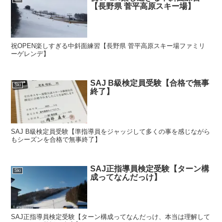
【長野県 菅平高原スキー場】
祝OPEN楽しすぎる中斜面練習【長野県 菅平高原スキー場ファミリ
ーゲレンデ】
SAJ B級検定員受験【合格で無事
Ski
終了】
SAJ B級検定員受験【準指導員をジャッジして多くの事を感じながら
もシーズンを合格で無事終了】
SAJ正指導員検定受験【ターン構
Ski
成ってなんだっけ】
SAJ正指導員検定受験【ターン構成ってなんだっけ、本当は理解して