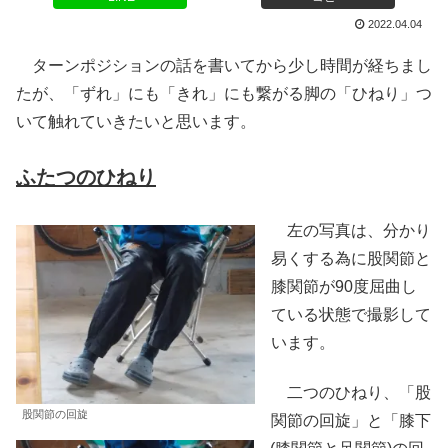
2022.04.04
ターンポジションの話を書いてから少し時間が経ちまし
たが、「ずれ」にも「きれ」にも繋がる脚の「ひねり」つ
いて触れていきたいと思います。
ふたつのひねり
左の写真は、分かり
易くする為に股関節と
膝関節が90度屈曲し
ている状態で撮影して
います。
二つのひねり、「股
股関節の回旋
関節の回旋」と「膝下