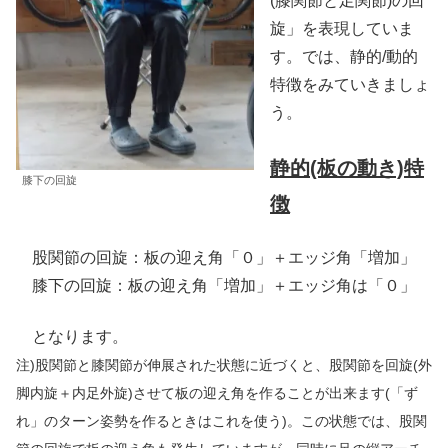
(膝関節と足関節)の回
旋」を表現していま
す。では、静的/動的
特徴をみていきましょ
う。
静的(板の動き)特
膝下の回旋
徴
股関節の回旋：板の迎え角「０」＋エッジ角「増加」
膝下の回旋：板の迎え角「増加」＋エッジ角は「０」
となります。
注)股関節と膝関節が伸展された状態に近づくと、股関節を回旋(外
脚内旋＋内足外旋)させて板の迎え角を作ることが出来ます(「ず
れ」のターン姿勢を作るときはこれを使う)。この状態では、股関