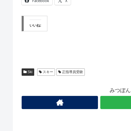
Facebook
X
いいね:
Ski
スキー
正指導員受験
みつぼん