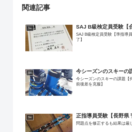
関連記事
SAJ B級検定員受験
Ski
SAJ B級検定員受験【準指
了】
今シーズンのスキーの
Ski
今シーズンのスキーの課題【
前後差を克服】
正指導員受験【長野県
Ski
問題点を修正するも結果は厳し