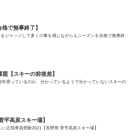
【合格で無事終了】
導員をジャッジして多くの事を感じながらもシーズンを合格で無事終
課題【スキーの前後差】
何年滑っているのか、分かっているようで分かっていないスキーの
 菅平高原スキー場】
い正指導員受験2021【長野県 菅平高原スキー場】