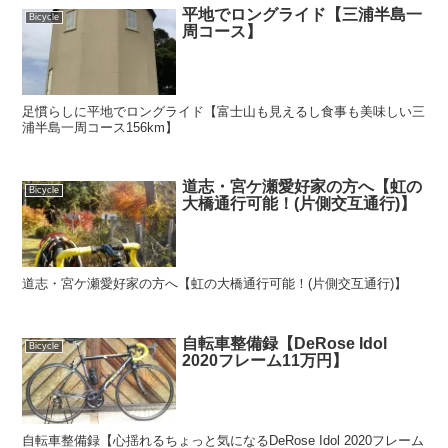
平地でロングライド【三浦半島一
Bicycle
周コース】
足慣らしに平地でロングライド【富士山も見えるし食事も美味しい三
浦半島一周コース156km】
道志・宮ケ瀬愛好家の方へ【虹の
Bicycle
大橋通行可能！(片側交互通行)】
道志・宮ケ瀬愛好家の方へ【虹の大橋通行可能！(片側交互通行)】
自転車整備録【DeRose Idol
Bicycle
2020フレーム11万円】
自転車整備録【心揺れるちょっと気になるDeRose Idol 2020フレーム