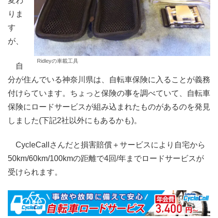
変わ
りま
す
が、
Ridleyの車載工具
自
分が住んでいる神奈川県は、自転車保険に入ることが義務
付けらています。ちょっと保険の事を調べていて、自転車
保険にロードサービスが組み込まれたものがあるのを発見
しました(下記2社以外にもあるかも)。
CycleCallさんだと損害賠償＋サービスにより自宅から
50km/60km/100kmの距離で4回/年までロードサービスが
受けられます。