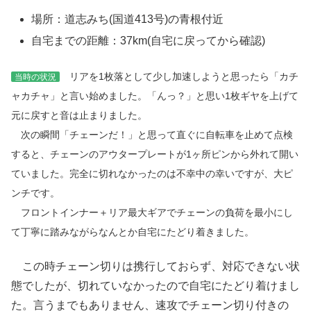
場所：道志みち(国道413号)の青根付近
自宅までの距離：37km(自宅に戻ってから確認)
リアを1枚落として少し加速しようと思ったら「カチ
当時の状況
ャカチャ」と言い始めました。「んっ？」と思い1枚ギヤを上げて
元に戻すと音は止まりました。
次の瞬間「チェーンだ！」と思って直ぐに自転車を止めて点検
すると、チェーンのアウタープレートが1ヶ所ピンから外れて開い
ていました。完全に切れなかったのは不幸中の幸いですが、大ピ
ンチです。
フロントインナー＋リア最大ギアでチェーンの負荷を最小にし
て丁寧に踏みながらなんとか自宅にたどり着きました。
この時チェーン切りは携行しておらず、対応できない状
態でしたが、切れていなかったので自宅にたどり着けまし
た。言うまでもありません、速攻でチェーン切り付きの