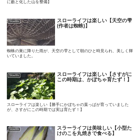
に藪と化した山を整備】
スローライフは楽しい【天空の雫
Slowlife
(作者は蜘蛛)】
蜘蛛の巣に降りた雨が、天空の雫として朝のひと時見られ、美しく輝
いていました。
スローライフは楽しい【さすがに
Slowlife
この時期は、かぼちゃ育たず！】
スローライフは楽しい【勝手にかぼちゃの葉っぱが育っていました
が、さすがにこの時期では実は育たず！】
スラーライフは美味しい【小型た
Slowlife
けのこを丸焼きで食べる】