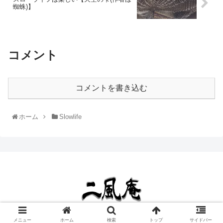
蜘蛛)】
コメント
コメントを書き込む
ホーム
Slowlife
Copyright © 2020 二風庵 All Rights Reserved.
メニュー
ホーム
検索
トップ
サイドバー