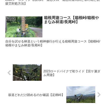
疲労対処方法】
箱根周遊コース【箱根峠/箱根や
Bicycle
まなみ林道/長尾峠】
自分を試せる林道という精神修行が行える箱根周遊コース【箱根峠/
箱根やまなみ林道/長尾峠】
2023ロードバイクで初ライド【宮ケ瀬ダ
ム周遊】
坂道どれだけ踏めるのか確認【足柄峠】