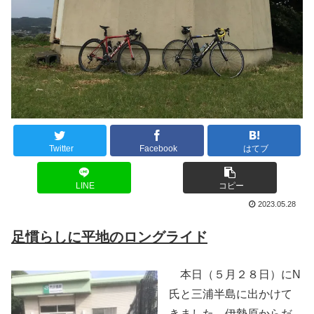
Twitter
Facebook
はてブ
LINE
コピー
2023.05.28
足慣らしに平地のロングライド
本日（５月２８日）にN
氏と三浦半島に出かけて
きました。伊勢原からだ