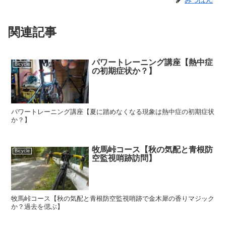
みつぼん
関連記事
パワートレーニング講座【熱中症
Bicycle
の初期症状か？】
パワートレーニング講座【夏に踏めなくなる現象は熱中症の初期症状
か？】
牧馬峠コース【秋の気配と青根防
Bicycle
空監視哨跡訪問】
牧馬峠コース【秋の気配と青根防空監視哨跡で金木犀の香りマジック
か？過去を偲ぶ】