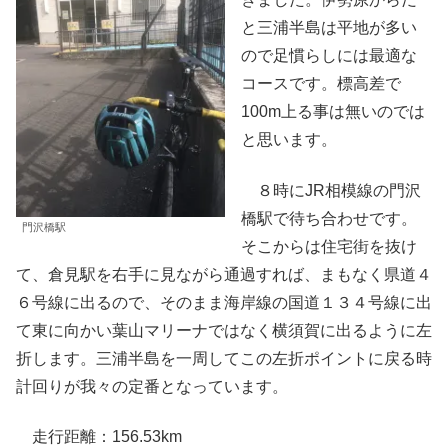
と三浦半島は平地が多い
ので足慣らしには最適な
コースです。標高差で
100m上る事は無いのでは
と思います。
８時にJR相模線の門沢
橋駅で待ち合わせです。
門沢橋駅
そこからは住宅街を抜け
て、倉見駅を右手に見ながら通過すれば、まもなく県道４
６号線に出るので、そのまま海岸線の国道１３４号線に出
て東に向かい葉山マリーナではなく横須賀に出るように左
折します。三浦半島を一周してこの左折ポイントに戻る時
計回りが我々の定番となっています。
走行距離：156.53km