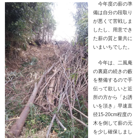
今年度の薪の準
備は自分の段取り
が悪くて苦戦しま
したし、用意でき
た薪の質と量共に
いまいちでした。
今年は、二風庵
の裏庭の続きの藪
を整備するので手
伝って欲しいと近
所の方から「お誘
いを頂き」早速直
径15-20cm程度の
木を倒して薪の元
を少し確保しまし