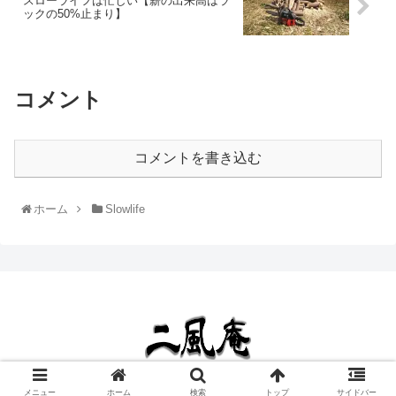
スローライフは忙しい【薪の出来高はラ
ックの50%止まり】
コメント
コメントを書き込む
ホーム
Slowlife
Copyright © 2020 二風庵 All Rights Reserved.
メニュー
ホーム
検索
トップ
サイドバー