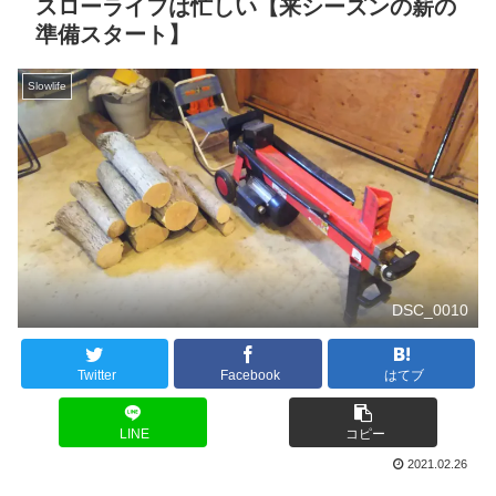
スローライフは忙しい【来シーズンの薪の
準備スタート】
Slowlife
DSC_0010
Twitter
Facebook
はてブ
LINE
コピー
2021.02.26