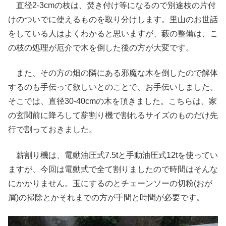
直径2-3cmの枝は、焚き付け等になるので別途枝の片付
けのついでに使えるものを取り分けします。里山のお世話
をしている人はよくわかると思いますが、藪の整備は、こ
の枝の処理が厄介で木を倒した後の方が大変です。
また、その方の畑の隣にある邪魔な木を倒したので解体
するのも手伝って欲しいとのことで、お手伝いしました。
そこでは、直径30-40cmの木を頂きました。こちらは、家
の玄関前に降ろして薪割り機で割れるサイズのものだけ先
行で割っておきました。
薪割り機は、電動油圧式7.5tと手動油圧式12tを使ってい
ますが、今回は電動式で全て割りましたので時間はそんな
にかかりません。玉にするのとチェーンソーの切粉(おが
屑)の掃除とかそれまでの方が手間と時間が必要です。