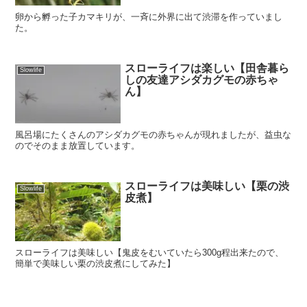
卵から孵った子カマキリが、一斉に外界に出て渋滞を作っていまし
た。
スローライフは楽しい【田舎暮ら
Slowlife
しの友達アシダカグモの赤ちゃ
ん】
風呂場にたくさんのアシダカグモの赤ちゃんが現れましたが、益虫な
のでそのまま放置しています。
スローライフは美味しい【栗の渋
Slowlife
皮煮】
スローライフは美味しい【鬼皮をむいていたら300g程出来たので、
簡単で美味しい栗の渋皮煮にしてみた】