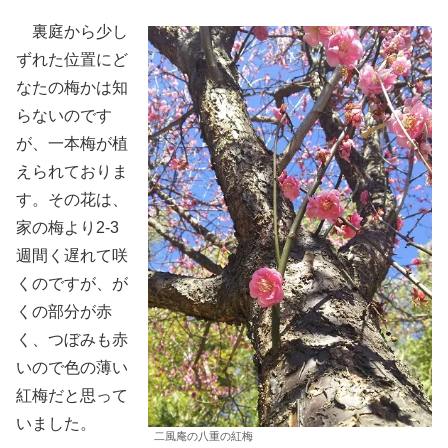
裏庭から少し
ずれた位置にど
なたの梅かは知
らないのです
が、一本梅が植
えられておりま
す。その花は、
家の梅より2-3
週間く遅れて咲
くのですが、が
くの部分が赤
く、つぼみも赤
いので色の薄い
紅梅だと思って
いました。
二風庵の八重の紅梅