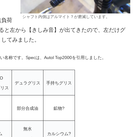
シャフト内側はアルマイト？が磨滅しています。
無負荷
でいると左から【きしみ音】が出てきたので、左だけグ
トしてみました。
い名称です。
Specは、Autol Top2000を引用しました。
O
デュラグリス
手持ちグリス
グリス
部分合成油
鉱物?
無水
ム
カルシウム?