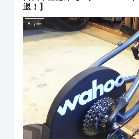
退！】
Bicycle