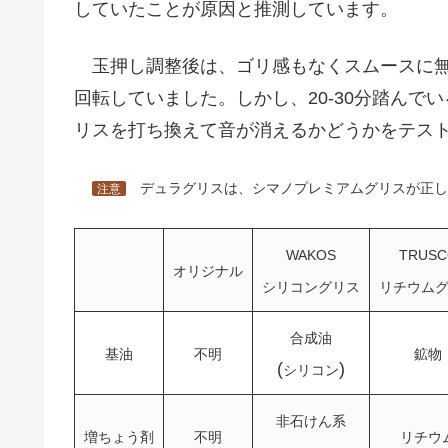
していたことが原因と推測しています。
玉押し調整後は、ゴリ感もなくスムースに
回転していました。しかし、20-30分踏ん
リスを打ち換えて音が消えるかどうかをテス
デュラグリスは、シマノプレミアムグリスが正し
注意
WAKOS
TRUSC
オリジナル
シリコングリス
リチウム
合成油
基油
不明
鉱物
(
)
シリコン
非石けん系
増ちょう剤
不明
リチウ