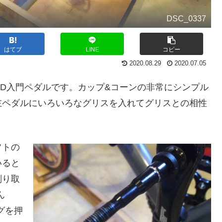
DSC_0337
はてブ
LINE
コピー
2020.08.29
2020.07.05
PD入門ペダルです。カップ&コーンの非常にシンプル
左ペダルにいろいろなグリスを入れてグリスとの相性
フトの
いると
削り取
ん
グを押