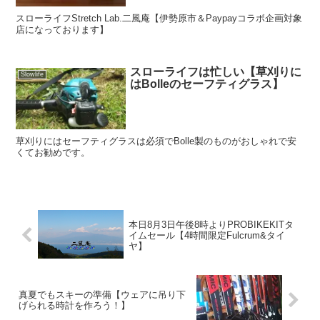
スローライフStretch Lab.二風庵【伊勢原市＆Paypayコラボ企画対象
店になっております】
スローライフは忙しい【草刈りに
Slowlife
はBolleのセーフティグラス】
草刈りにはセーフティグラスは必須でBolle製のものがおしゃれで安
くてお勧めです。
本日8月3日午後8時よりPROBIKEKITタ
イムセール【4時間限定Fulcrum&タイ
ヤ】
真夏でもスキーの準備【ウェアに吊り下
げられる時計を作ろう！】