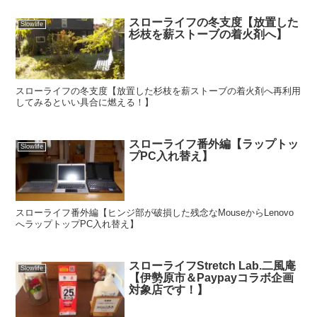
スローライフの冬支度【放置した
Slowlife
杉枝を薪ストーブの着火剤へ】
スローライフの冬支度【放置した杉枝を薪ストーブの着火剤へ再利用
してみるといい具合に燃える！】
スローライフ番外編【ラップトッ
Slowlife
プPC入れ替え】
スローライフ番外編【ヒンジ部が破損した残念なMouseからLenovo
へラップトップPC入れ替え】
スローライフStretch Lab.二風庵
Slowlife
【伊勢原市＆Paypayコラボ企画
対象店です！】