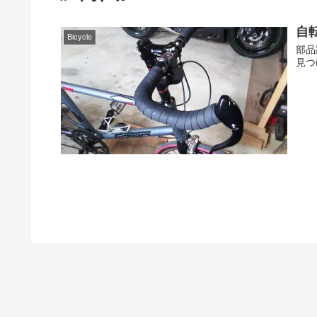
自
Bicycle
部品
見つ